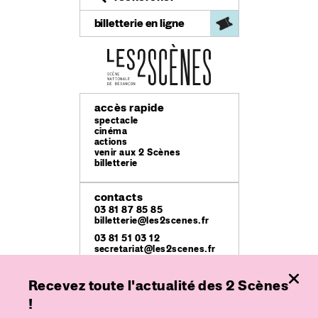
billetterie en ligne
accès rapide
spectacle
cinéma
actions
venir aux 2 Scènes
billetterie
contacts
03 81 87 85 85
billetterie@les2scenes.fr
03 81 51 03 12
secretariat@les2scenes.fr
Recevez toute l'actualité des 2 Scènes
lieux
Théâtre Ledoux
!
49 rue Mégevand