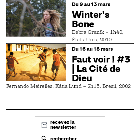
Image
Du 9 au 13 mars
Winter's
Bone
Debra Granik – 1h40,
États-Unis, 2010
Image
Du 16 au 18 mars
Faut voir ! #3
| La Cité de
Dieu
Fernando Meirelles, Kátia Lund – 2h15, Brésil, 2002
recevez la
newsletter
rechercher