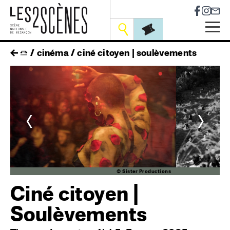
Socia
Outils
Skip
fil
cinéma
ciné citoyen | soulèvements
to
main
d'ariane
navigation
<
>
ns
© Sister Productions
Ciné citoyen |
Soulèvements