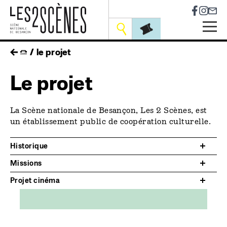
Socia
Outils
Skip
fil
le projet
to
main
d'ariane
Le projet
navigation
La Scène nationale de Besançon, Les 2 Scènes, est
un établissement public de coopération culturelle.
Historique
Missions
Projet cinéma