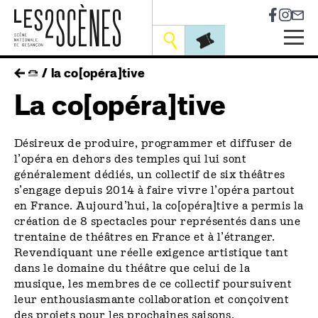
Socia
Outils
Skip
fil
la co[opéra]tive
to
main
La co[opéra]tive
d'ariane
navigation
Désireux de produire, programmer et diffuser de
l’opéra en dehors des temples qui lui sont
généralement dédiés, un collectif de six théâtres
s’engage depuis 2014 à faire vivre l’opéra partout
en France. Aujourd’hui, la co[opéra]tive a permis la
création de 8 spectacles pour représentés dans une
trentaine de théâtres en France et à l’étranger.
Revendiquant une réelle exigence artistique tant
dans le domaine du théâtre que celui de la
musique, les membres de ce collectif poursuivent
leur enthousiasmante collaboration et conçoivent
des projets pour les prochaines saisons.