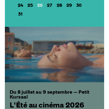
24
25
26
27
28
29
30
31
Image
Du 8 juillet au 9 septembre — Petit
Kursaal
L'Été au cinéma 2026