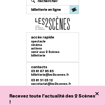
rechercher
billetterie en ligne
accès rapide
spectacle
cinéma
actions
venir aux 2 Scènes
billetterie
contacts
03 81 87 85 85
billetterie@les2scenes.fr
03 81 51 03 12
secretariat@les2scenes.fr
Recevez toute l'actualité des 2 Scènes
lieux
Théâtre Ledoux
!
49 rue Mégevand