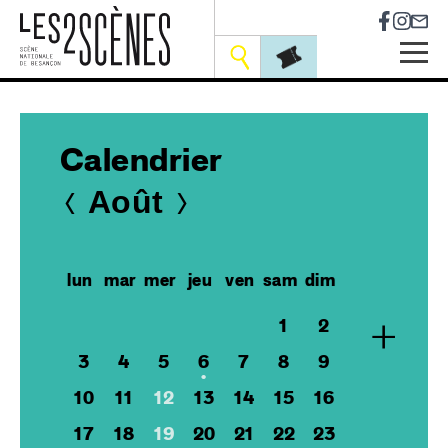
Socia
Outils
Skip
to
main
Calendrier
navigation
Août
lun
mar
mer
jeu
ven
sam
dim
+
1
2
3
4
5
6
7
8
9
10
11
12
13
14
15
16
17
18
19
20
21
22
23