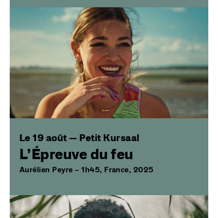
Image
Le 19 août — Petit Kursaal
L’Épreuve du feu
Aurélien Peyre – 1h45, France, 2025
Image