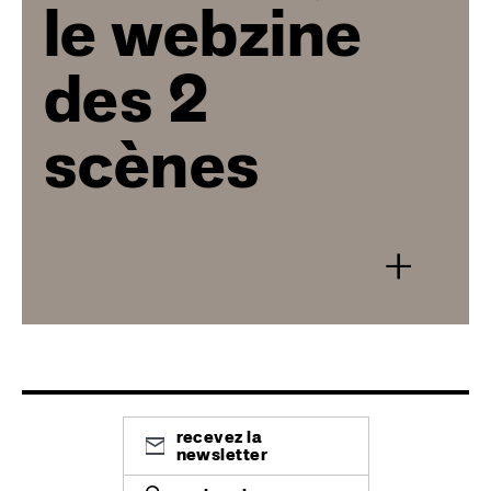
le webzine
des 2
scènes
+
recevez la
newsletter