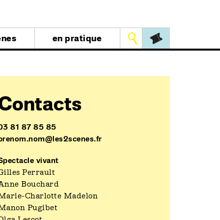
Outils
ènes
en pratique
Contacts
03 81 87 85 85
prenom.nom@les2scenes.fr
Spectacle vivant
Gilles Perrault
Anne Bouchard
Marie-Charlotte Madelon
Manon Pugibet
Olga Lescot