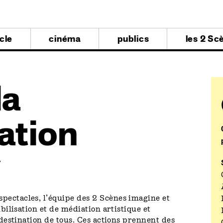
al
cle
cinéma
publics
les 2 Sc
al
la
ation
r
pectacles, l’équipe des 2 Scènes imagine et
ibilisation et de médiation artistique et
à destination de tous. Ces actions prennent des