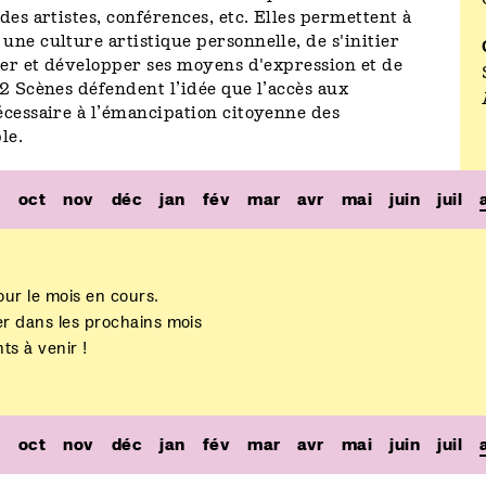
des artistes, conférences, etc. Elles permettent à
une culture artistique personnelle, de s'initier
fier et développer ses moyens d'expression et de
 2 Scènes défendent l’idée que l’accès aux
écessaire à l’émancipation citoyenne des
le.
p
oct
nov
déc
jan
fév
mar
avr
mai
juin
juil
our le mois en cours.
er dans les prochains mois
s à venir !
p
oct
nov
déc
jan
fév
mar
avr
mai
juin
juil