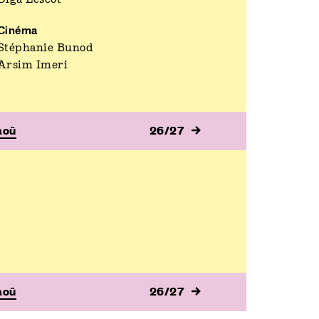
Cinéma
Stéphanie Bunod
Arsim Imeri
aoû
26/27
aoû
26/27