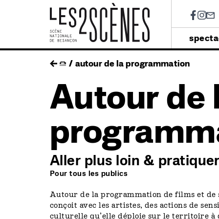
Soci
Menu
specta
princip
Skip
fil
autour de la programmation
to
main
Autour de 
d'ariane
navigation
programm
Aller plus loin & pratique
Pour tous les publics
Autour de la programmation de films et de s
conçoit avec les artistes, des actions de sens
culturelle qu’elle déploie sur le territoire 