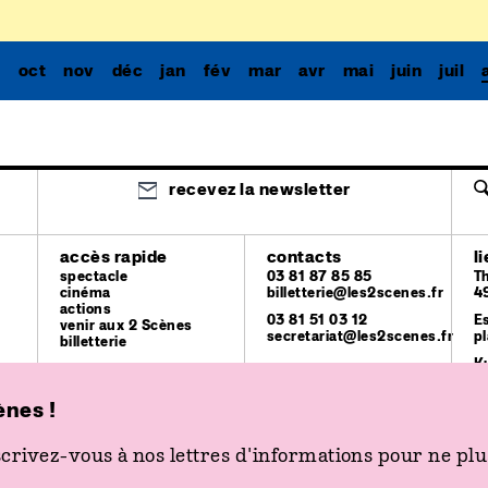
p
oct
nov
déc
jan
fév
mar
avr
mai
juin
juil
recevez la newsletter
accès rapide
contacts
l
spectacle
03 81 87 85 85
T
cinéma
billetterie@les2scenes.fr
4
actions
03 81 51 03 12
E
venir aux 2 Scènes
secretariat@les2scenes.fr
pl
billetterie
K
p
ènes !
crivez-vous à nos lettres d'informations pour ne plus