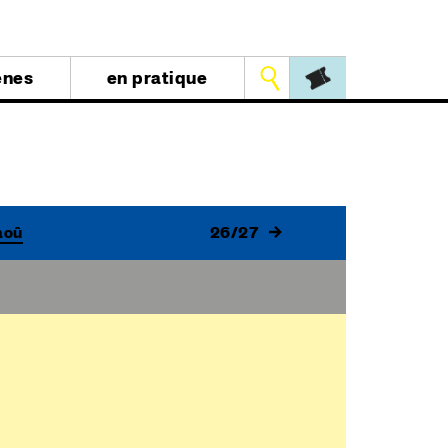
Outils
ènes
en pratique
aoû
26/27