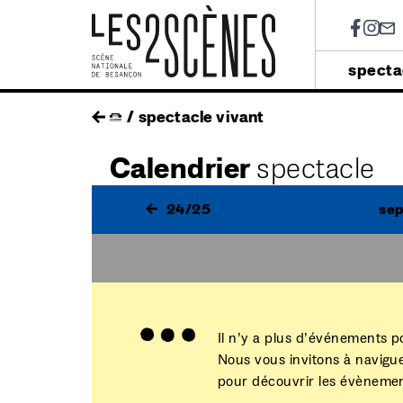
Soci
Menu
specta
princip
Skip
fil
spectacle vivant
to
main
d'ariane
Calendrier
spectacle
navigation
24/25
se
Il n’y a plus d’événements p
Nous vous invitons à navigu
pour découvrir les évènement