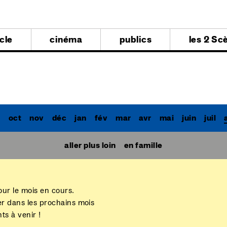
al
cle
cinéma
publics
les 2 Sc
al
p
oct
nov
déc
jan
fév
mar
avr
mai
juin
juil
aller plus loin
en famille
our le mois en cours.
er dans les prochains mois
s à venir !