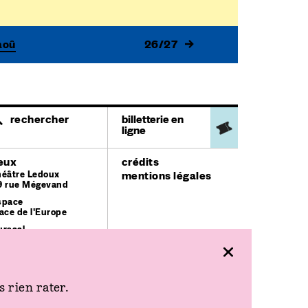
aoû
26/27
rechercher
billetterie en
ligne
ieux
crédits
héâtre Ledoux
mentions légales
9 rue Mégevand
space
ace de l'Europe
ursaal
lace du Théâtre
 rien rater.