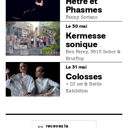
Hêtre et
Phasmes
Fanny Soriano
Image
Le 30 mai
Kermesse
sonique
Ben Farey, 3615 Señor &
BrutPop
Image
Le 31 mai
Colosses
+ DJ set & Battle
Exhibition
recevez la