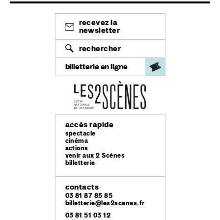
recevez la
newsletter
rechercher
billetterie en ligne
accès rapide
spectacle
cinéma
actions
venir aux 2 Scènes
billetterie
contacts
03 81 87 85 85
billetterie@les2scenes.fr
03 81 51 03 12