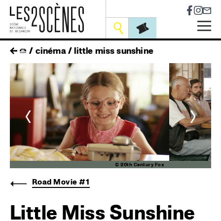
Socia
Outils
Skip
fil
cinéma
little miss sunshine
to
main
d'ariane
navigation
<
>
ox
© 20th Century Fox
Road Movie #1
Little Miss Sunshine