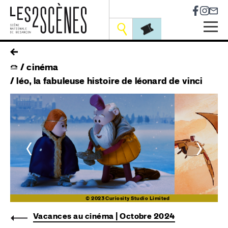
Socia
Outils
Skip
fil
to
cinéma
main
d'ariane
navigation
léo, la fabuleuse histoire de léonard de vinci
<
>
ed
© 2023 Curiosity Studio Limited
Vacances au cinéma | Octobre 2024