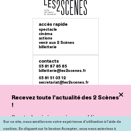
accès rapide
spectacle
cinéma
actions
venir aux 2 Scènes
billetterie
contacts
03 81 87 85 85
billetterie@les2scenes.fr
03 81 51 03 12
secretariat@les2scenes.fr
Recevez toute l'actualité des 2 Scènes
lieux
Théâtre Ledoux
!
49 rue Mégevand
Espace
Spectacle, cinéma ou jeune public,
place de l'Europe
Sur ce site, nous améliorons votre expérience d'utilisation à l'aide de
inscrivez-vous à nos lettres d'informations
Kursaal
cookies. En cliquant sur le bouton Accepter, vous nous autorisez à
place du Théâtre