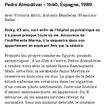
Pedro Almodóvar – 1h40, Espagne, 1989
avec Victoria Abril, Antonio Banderas, Francisco
Rabal
Ricky,
23
ans,
sort
enfin
de
l’hôpital
psychiatrique où
il
a
passé
presque
toute
sa
vie.
Amoureux de
l’indifférente Marina, il la séquestre dans son
appartement en espérant finir par la séduire.
Frappés (au propre comme au figuré), paumés,
excentriques : d’un film à l’autre, Pedro Almodóvar
a rendez-vous avec la même faune flamboyante.
Mais, cette fois, la sarabande façon Movida se
resserre en huis clos, en duo. Le pape de la fable
kitsch enferme ses créatures dans les vignettes
d’un roman-photo sentimental. Juste une histoire
d’amour sadomasochiste, en apparence. Du X
détourné, où les amants torrides rêvent de
normalité. Sous son humour débridé, le cinéaste