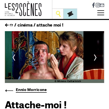
Socia
Outils
Skip
fil
cinéma
attache moi !
to
main
d'ariane
navigation
<
>
ch
© Mimmo Cattarinich
Ennio Morricone
Attache-moi !