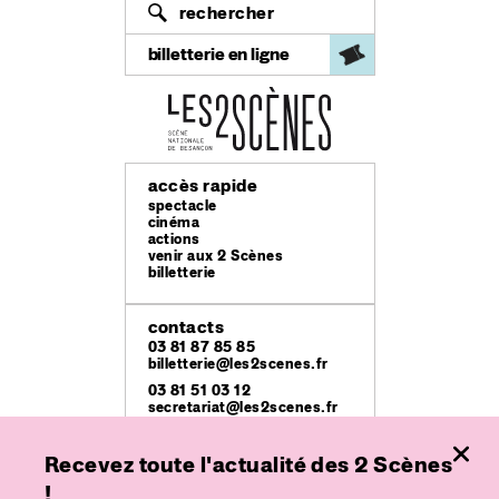
rechercher
billetterie en ligne
accès rapide
spectacle
cinéma
actions
venir aux 2 Scènes
billetterie
contacts
03 81 87 85 85
billetterie@les2scenes.fr
03 81 51 03 12
secretariat@les2scenes.fr
Recevez toute l'actualité des 2 Scènes
lieux
Théâtre Ledoux
!
49 rue Mégevand