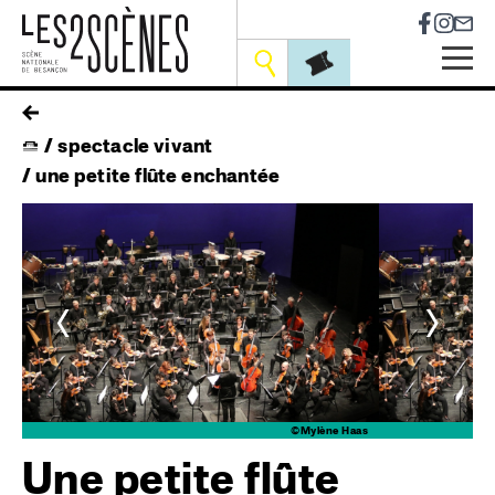
Socia
Outils
Skip
fil
to
spectacle vivant
main
d'ariane
navigation
une petite flûte enchantée
<
>
as
©Mylène Haas
Une petite flûte