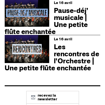
Image
Le 16 avril
Pause-déj’
musicale |
Une petite
flûte enchantée
Image
Le 16 avril
Les
rencontres de
l'Orchestre |
Une petite flûte enchantée
recevez la
newsletter