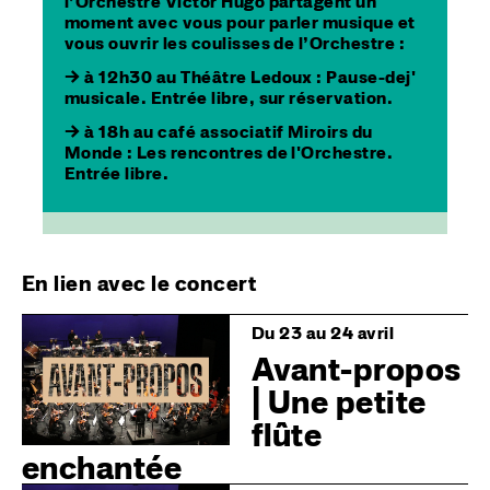
l’Orchestre Victor Hugo partagent un
moment avec vous pour parler musique et
vous ouvrir les coulisses de l’Orchestre :
→ à 12h30 au Théâtre Ledoux :
Pause-dej'
musicale
. Entrée libre, sur réservation.
→ à 18h au café associatif Miroirs du
Monde :
Les rencontres de l'Orchestre
.
Entrée libre.
En lien avec le concert
Image
Du 23 au 24 avril
Avant-propos
| Une petite
flûte
enchantée