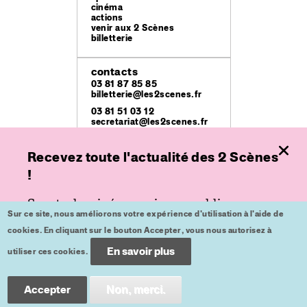
cinéma
actions
venir aux 2 Scènes
billetterie
contacts
03 81 87 85 85
billetterie@les2scenes.fr
03 81 51 03 12
secretariat@les2scenes.fr
lieux
Recevez toute l'actualité des 2 Scènes
Théâtre Ledoux
!
49 rue Mégevand
Espace
Spectacle, cinéma ou jeune public,
place de l'Europe
Sur ce site, nous améliorons votre expérience d'utilisation à l'aide de
inscrivez-vous à nos lettres d'informations
Kursaal
cookies. En cliquant sur le bouton Accepter, vous nous autorisez à
place du Théâtre
pour ne plus rien rater.
En savoir plus
utiliser ces cookies.
crédits
mentions légales
Inscription
Accepter
Non, merci.