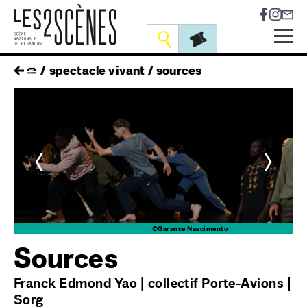
Socia
Outils
Skip
fil
spectacle vivant
sources
to
main
d'ariane
navigation
<
>
to
©Garance Nascimento
Sources
Franck Edmond Yao | collectif Porte-Avions |
Sorg