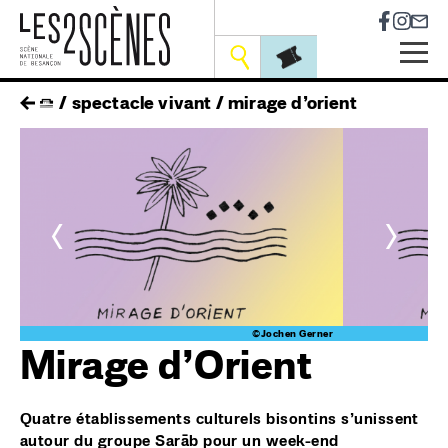
Socia
Outils
Skip
fil
spectacle vivant
mirage d’orient
to
main
d'ariane
navigation
<
>
er
©Jochen Gerner
Mirage d’Orient
Quatre établissements culturels bisontins s’unissent
autour du groupe Sarāb pour un week-end