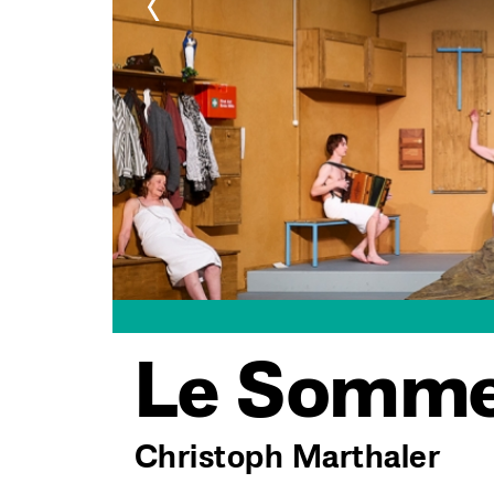
<
©Mathias Horn
Le Somm
Christoph Marthaler