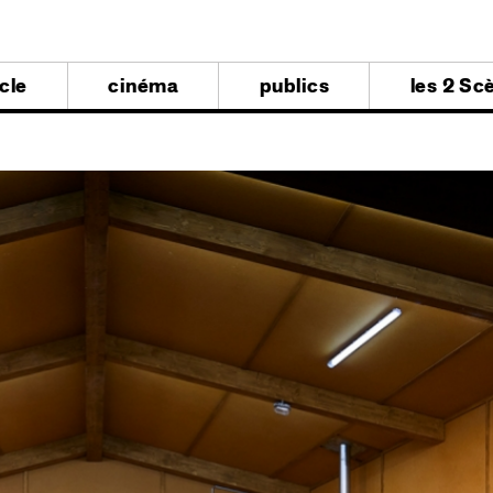
al
cle
cinéma
publics
les 2 Sc
al