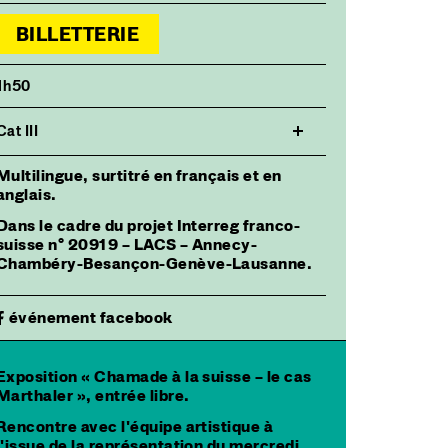
BILLETTERIE
1h50
Cat III
Multilingue, surtitré en français et en
anglais.
Dans le cadre du projet Interreg franco-
suisse n° 20919 – LACS – Annecy-
Chambéry-Besançon-Genève-Lausanne.
événement facebook
Exposition « Chamade à la suisse – le cas
Marthaler », entrée libre.
Rencontre avec l'équipe artistique à
l'issue de la représentation du mercredi