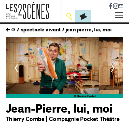
Socia
Outils
Skip
fil
spectacle vivant
jean pierre, lui, moi
to
main
d'ariane
navigation
<
>
et
© Hélène Dodet
Jean-Pierre, lui, moi
Thierry Combe | Compagnie Pocket Théâtre