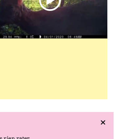
rechercher
billetterie en
ligne
 rien rater.