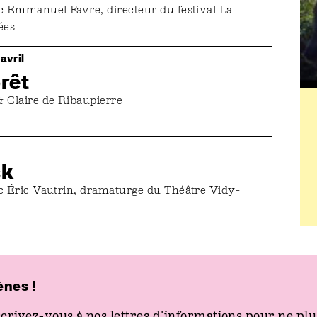
c Emmanuel Favre, directeur du festival La
ées
avril
orêt
 Claire de Ribaupierre
sk
c Éric Vautrin, dramaturge du Théâtre Vidy-
ènes !
recevez la newsletter
crivez-vous à nos lettres d'informations pour ne plus