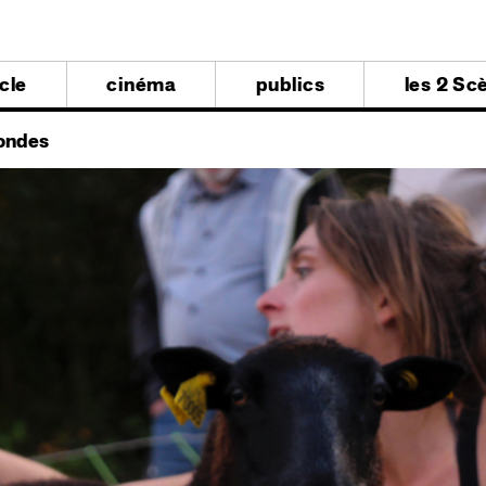
al
cle
cinéma
publics
les 2 Sc
al
ondes