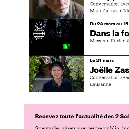
Conversation ave
Manufacture d’id
Image
Du 24 mars au 15 
Dans la f
Massimo Furlan &
Image
Le 21 mars
Joëlle Za
Conversation ave
Lausanne
Recevez toute l'actualité des 2 Sc
Social
suivez-nous
Spectacle, cinéma ou jeune public, ins