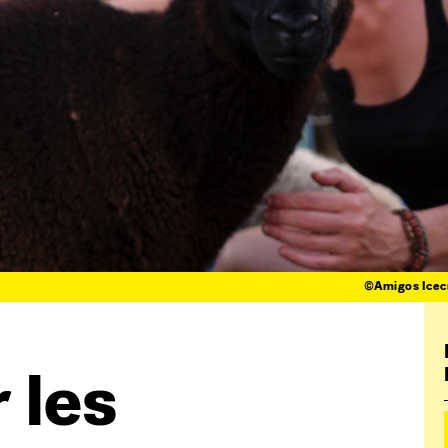
©Amigos Icec
 les