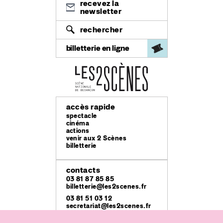
recevez la
newsletter
rechercher
billetterie en ligne
accès rapide
spectacle
cinéma
actions
venir aux 2 Scènes
billetterie
contacts
03 81 87 85 85
billetterie@les2scenes.fr
03 81 51 03 12
secretariat@les2scenes.fr