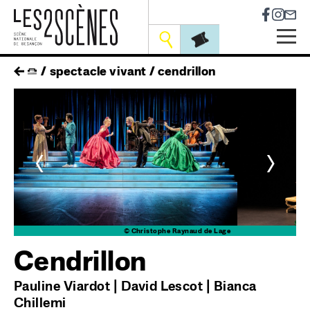
Socia
Outils
Skip
fil
spectacle vivant
cendrillon
to
main
d'ariane
navigation
<
>
rd
© Christophe Raynaud de Lage
Cendrillon
Pauline Viardot | David Lescot | Bianca
Chillemi