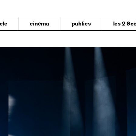
al
cle
cinéma
publics
les 2 Sc
al