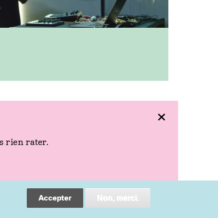
rechercher
billetterie en
ligne
 rien rater.
ieux
crédits
héâtre Ledoux
mentions légales
9 rue Mégevand
space
ace de l'Europe
Accepter
Non, merci.
ursaal
lace du Théâtre