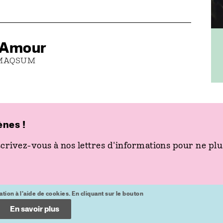
 Amour
+ MAQSUM
ènes !
recevez la newsletter
crivez-vous à nos lettres d'informations pour ne plus
accès rapide
contacts
l
spectacle
03 81 87 85 85
T
cinéma
billetterie@les2scenes.fr
4
actions
03 81 51 03 12
E
venir aux 2 Scènes
secretariat@les2scenes.fr
pl
billetterie
tion à l'aide de cookies. En cliquant sur le bouton
K
En savoir plus
p