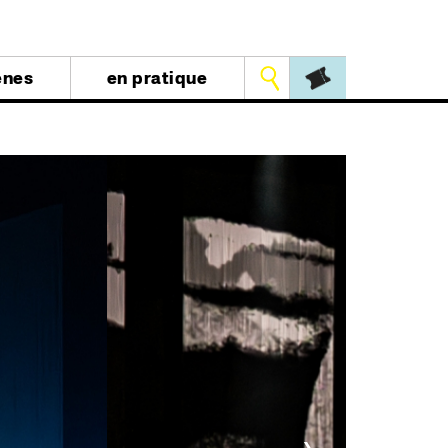
Outils
ènes
en pratique