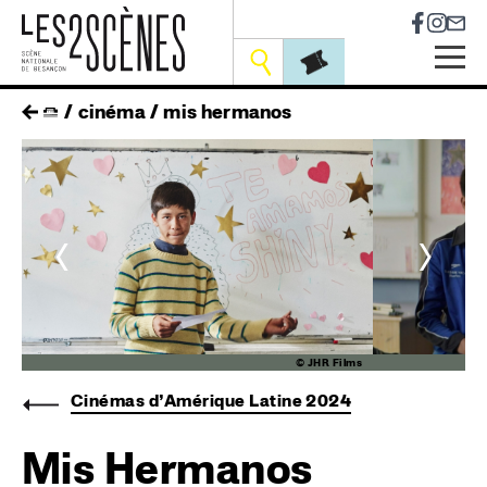
Socia
Outils
Skip
fil
cinéma
mis hermanos
to
main
d'ariane
navigation
<
>
ms
© JHR Films
Cinémas d’Amérique Latine 2024
Mis Hermanos