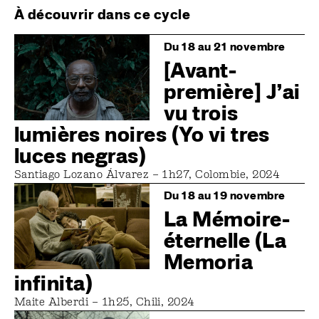
À découvrir dans ce cycle
Image
Du 18 au 21 novembre
[Avant-
première] J’ai
vu trois
lumières noires (Yo vi tres
luces negras)
Santiago Lozano Álvarez – 1h27, Colombie, 2024
Image
Du 18 au 19 novembre
La Mémoire­
éternelle (La
Memoria
infinita)
Maite Alberdi – 1h25, Chili, 2024