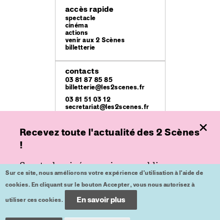
accès rapide
spectacle
cinéma
actions
venir aux 2 Scènes
billetterie
contacts
03 81 87 85 85
billetterie@les2scenes.fr
03 81 51 03 12
secretariat@les2scenes.fr
Recevez toute l'actualité des 2 Scènes
lieux
Théâtre Ledoux
!
49 rue Mégevand
Espace
Spectacle, cinéma ou jeune public,
place de l'Europe
Sur ce site, nous améliorons votre expérience d'utilisation à l'aide de
inscrivez-vous à nos lettres d'informations
Kursaal
cookies. En cliquant sur le bouton Accepter, vous nous autorisez à
place du Théâtre
pour ne plus rien rater.
En savoir plus
utiliser ces cookies.
crédits
mentions légales