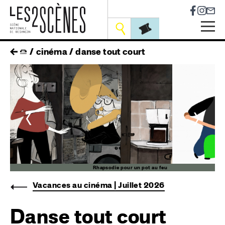
Socia
Outils
Skip
fil
cinéma
danse tout court
to
main
d'ariane
navigation
<
>
up
Rhapsodie pour un pot au feu
Vacances au cinéma | Juillet 2026
Danse tout court