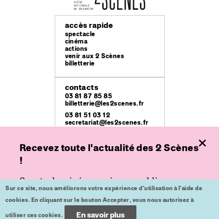
accès rapide
spectacle
cinéma
actions
venir aux 2 Scènes
billetterie
contacts
03 81 87 85 85
billetterie@les2scenes.fr
03 81 51 03 12
secretariat@les2scenes.fr
Recevez toute l'actualité des 2 Scènes
lieux
Théâtre Ledoux
!
49 rue Mégevand
Espace
Spectacle, cinéma ou jeune public,
place de l'Europe
Sur ce site, nous améliorons votre expérience d'utilisation à l'aide de
inscrivez-vous à nos lettres d'informations
Kursaal
cookies. En cliquant sur le bouton Accepter, vous nous autorisez à
place du Théâtre
pour ne plus rien rater.
En savoir plus
utiliser ces cookies.