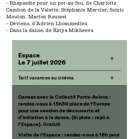
- Rhapsodie pour un pot-au-feu
, de Charlotte
Cambon de la Valette, Stéphanie Mercier, Soizic
Mouton, Marion Roussel
-
Deviens, d’Adrien Lhommedieu
- Dans la danse, de Katya Mikheeva
Espace
Le 7 juillet 2026
Tarif vacances au cinéma
Dansez avec le Collectif Porte-Avions
:
rendez-vous à 15h30 place de l'Europe
pour une session de découverte et
d'initiation à la danse. (Si pluie : repli à
l'Espace). Gratuit
Visite de l'Espace :
rendez-vous à 18h pour