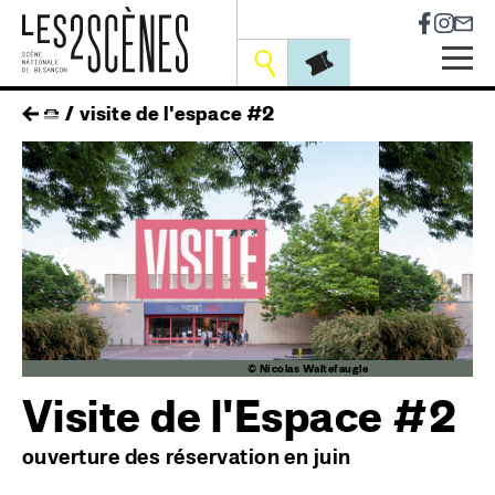
Socia
Outils
Skip
fil
visite de l'espace #2
to
main
d'ariane
navigation
<
>
le
© Nicolas Waltefaugle
Visite de l'Espace #2
ouverture des réservation en juin