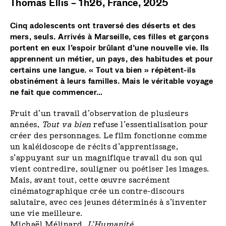
Thomas Ellis – 1h26, France, 2025
Cinq adolescents ont traversé des déserts et des
mers,
seuls.
Arrivés
à Marseille,
ces filles et garçons
portent
en eux
l’espoir
brûlant
d’une nouvelle
vie.
Ils
apprennent
un métier,
un pays, des habitudes
et pour
certains
une langue. «
Tout va
bien
»
répètent-ils
obstinément
à leurs familles.
Mais
le véritable
voyage
ne fait
que commencer…
Fruit d’un travail d’observation de plusieurs
années,
Tout va bien
refuse l’essentialisation pour
créer des personnages. Le film fonctionne comme
un kaléidoscope de récits d’apprentissage,
s’appuyant sur un magnifique travail du son qui
vient contredire, souligner ou poétiser les images.
Mais, avant tout, cette œuvre sacrément
cinématographique crée un contre-discours
salutaire, avec ces jeunes déterminés à s’inventer
une vie meilleure.
Michaël Mélinard,
L’Humanité