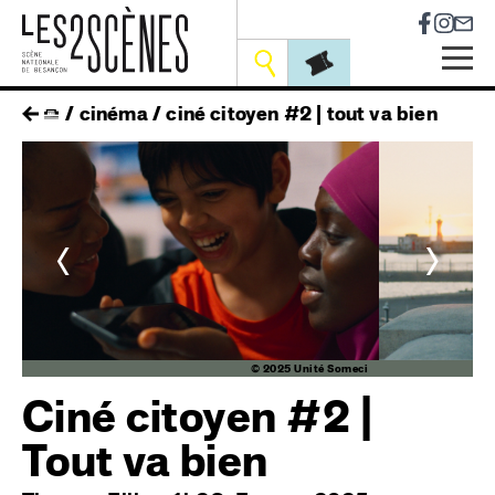
Socia
Outils
Skip
fil
cinéma
ciné citoyen #2 | tout va bien
to
main
d'ariane
navigation
<
>
ci
© 2025 Unité Someci
Ciné citoyen #2 |
Tout va bien