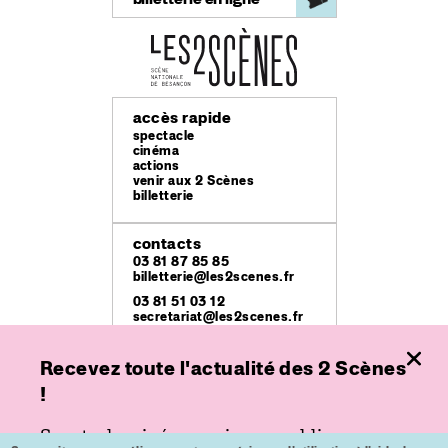
accès rapide
spectacle
cinéma
actions
venir aux 2 Scènes
billetterie
contacts
03 81 87 85 85
billetterie@les2scenes.fr
03 81 51 03 12
secretariat@les2scenes.fr
Recevez toute l'actualité des 2 Scènes
lieux
Théâtre Ledoux
!
49 rue Mégevand
Espace
Spectacle, cinéma ou jeune public,
place de l'Europe