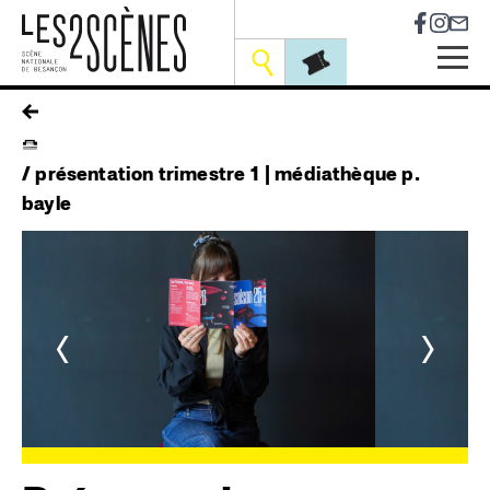
Socia
Outils
Skip
fil
to
main
d'ariane
navigation
présentation trimestre 1 | médiathèque p.
bayle
<
>