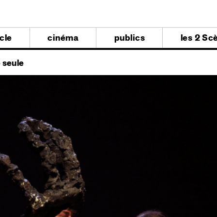
al
cle
cinéma
publics
les 2 Sc
al
 seule