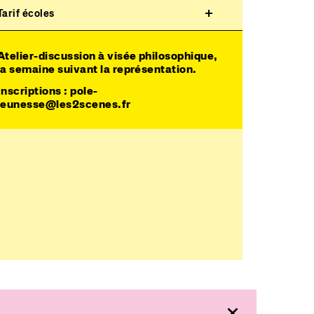
Tarif écoles
Atelier-discussion
à visée philosophique,
la semaine suivant la représentation.
Inscriptions :
pole-
jeunesse@les2scenes.fr