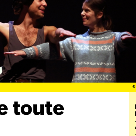
©
 toute