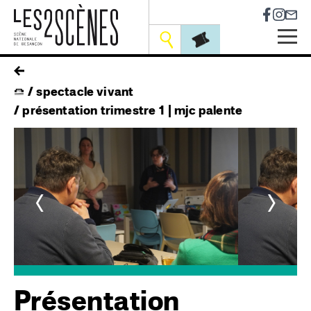
Socia
Outils
Skip
fil
to
spectacle vivant
main
d'ariane
navigation
présentation trimestre 1 | mjc palente
<
>
Présentation