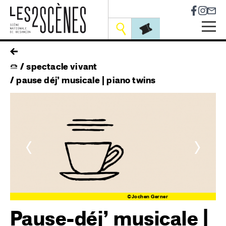
Socia
Outils
Skip
fil
to
spectacle vivant
main
d'ariane
navigation
pause déj’ musicale | piano twins
<
>
er
©Jochen Gerner
Pause-déj’ musicale |