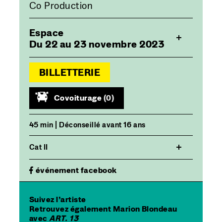
Co Production
Espace
Du 22 au 23 novembre 2023
BILLETTERIE
Covoiturage
(0)
45 min | Déconseillé avant 16 ans
Cat II
événement facebook
Suivez l’artiste
Retrouvez également ­Marion Blondeau
avec
ART. 13