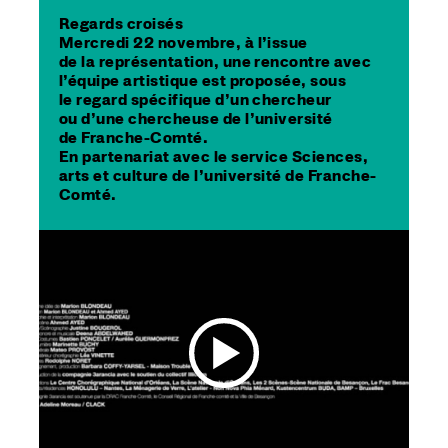
Regards croisés
Mercredi 22 novembre, à l’issue
de la représentation, une rencontre avec
l’équipe artistique est proposée, sous
le regard spécifique d’un chercheur
ou d’une chercheuse de l’université
de Franche-Comté.
En partenariat avec le service Sciences,
arts et culture de l’université de Franche-
Comté.