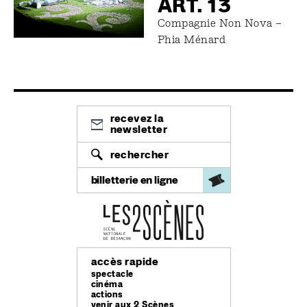
ART. 13
Compagnie Non Nova –
Phia Ménard
recevez la
newsletter
rechercher
billetterie en ligne
accès rapide
spectacle
cinéma
actions
venir aux 2 Scènes