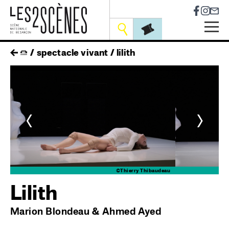
Socia
Outils
Skip
fil
spectacle vivant
lilith
to
main
d'ariane
navigation
<
>
au
©Thierry Thibaudeau
Lilith
Marion Blondeau & Ahmed Ayed