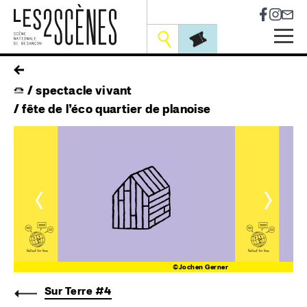
Socia
Outils
Skip
fil
to
spectacle vivant
main
d'ariane
navigation
fête de l’éco quartier de planoise
<
>
er
©Jochen Gerner
Sur Terre #4