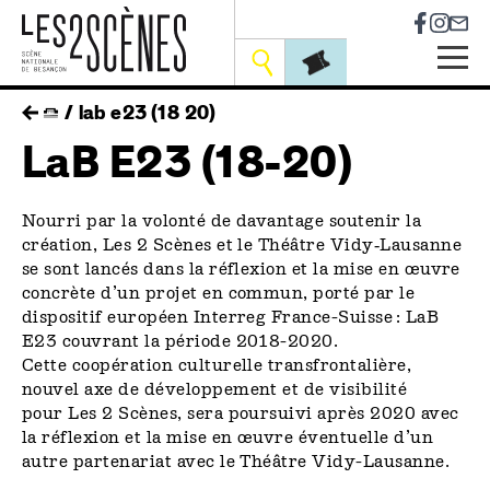
Socia
Outils
Skip
fil
lab e23 (18 20)
to
main
LaB E23 (18-20)
d'ariane
navigation
Nourri par la volonté de davantage soutenir la
création, Les 2 Scènes et le Théâtre Vidy‑Lausanne
se sont lancés dans la réflexion et la mise en œuvre
concrète d’un projet en commun, porté par le
dispositif européen Interreg France-Suisse : LaB
E23 couvrant la période 2018-2020.
Cette coopération culturelle transfrontalière,
nouvel axe de développement et de visibilité
pour Les 2 Scènes, sera poursuivi après 2020 avec
la réflexion et la mise en œuvre éventuelle d’un
autre partenariat avec le Théâtre Vidy-Lausanne.