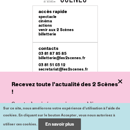
accès rapide
spectacle
cinéma
actions
venir aux 2 Scènes
billetterie
contacts
03 81 87 85 85
billetterie@les2scenes.fr
03 81 51 03 12
secretariat@les2scenes.fr
Recevez toute l'actualité des 2 Scènes
lieux
Théâtre Ledoux
!
49 rue Mégevand
Espace
Spectacle, cinéma ou jeune public,
place de l'Europe
Sur ce site, nous améliorons votre expérience d'utilisation à l'aide de
inscrivez-vous à nos lettres d'informations
Kursaal
cookies. En cliquant sur le bouton Accepter, vous nous autorisez à
place du Théâtre
pour ne plus rien rater.
En savoir plus
utiliser ces cookies.