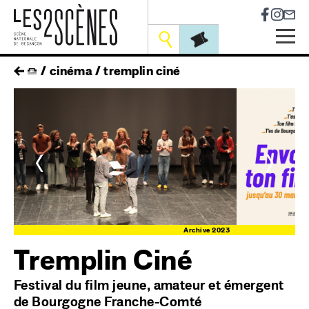
Socia
Outils
Skip
fil
cinéma
tremplin ciné
to
main
d'ariane
navigation
<
>
né
Archive 2023
Tremplin Ciné
Festival du film jeune, amateur et émergent
de Bourgogne Franche-Comté