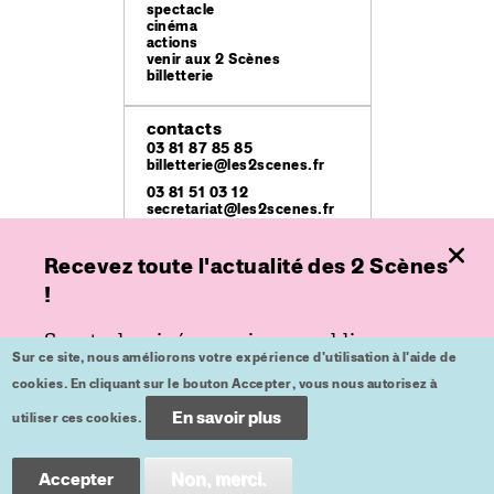
spectacle
cinéma
actions
venir aux 2 Scènes
billetterie
contacts
03 81 87 85 85
billetterie@les2scenes.fr
03 81 51 03 12
secretariat@les2scenes.fr
Recevez toute l'actualité des 2 Scènes
lieux
Théâtre Ledoux
!
49 rue Mégevand
Espace
Spectacle, cinéma ou jeune public,
place de l'Europe
Sur ce site, nous améliorons votre expérience d'utilisation à l'aide de
inscrivez-vous à nos lettres d'informations
Kursaal
cookies. En cliquant sur le bouton Accepter, vous nous autorisez à
place du Théâtre
pour ne plus rien rater.
En savoir plus
utiliser ces cookies.
crédits
mentions légales
Inscription
Accepter
Non, merci.