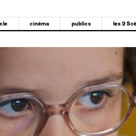
al
cle
cinéma
publics
les 2 Sc
al