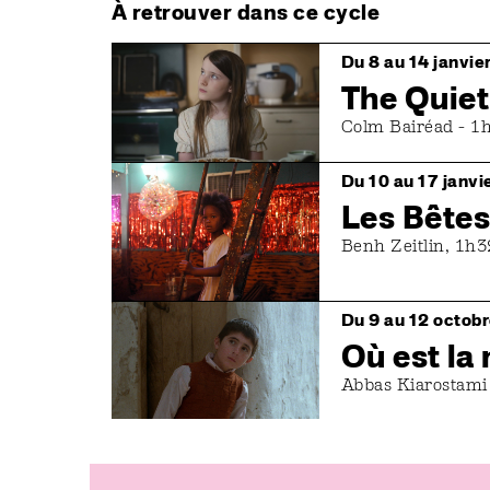
À retrouver dans ce cycle
Image
Du 8 au 14 janvie
The Quiet
Colm Bairéad - 1h
Image
Du 10 au 17 janvi
Les Bêtes
Benh Zeitlin, 1h3
Image
Du 9 au 12 octob
Où est la
Abbas Kiarostami 