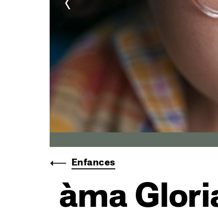
<
©Pyramide
Enfances
àma Glori