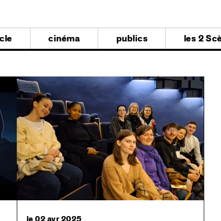
al
cle
cinéma
publics
les 2 Sc
al
Image
,
Image
le 02 avr 2025