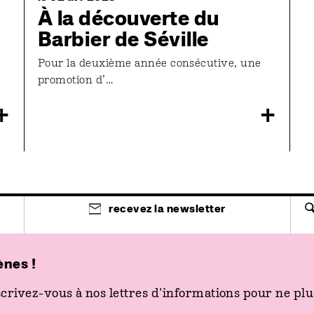
À la découverte du
Barbier de Séville
Pour la deuxième année consécutive, une
promotion d’…
+
+
recevez la newsletter
accès rapide
contacts
l
ènes !
spectacle
03 81 87 85 85
T
cinéma
billetterie@les2scenes.fr
4
actions
crivez-vous à nos lettres d'informations pour ne plus
03 81 51 03 12
E
venir aux 2 Scènes
secretariat@les2scenes.fr
pl
billetterie