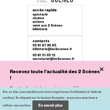
accès rapide
spectacle
cinéma
actions
venir aux 2 Scènes
billetterie
contacts
03 81 87 85 85
billetterie@les2scenes.fr
03 81 51 03 12
secretariat@les2scenes.fr
Recevez toute l'actualité des 2 Scènes
lieux
Théâtre Ledoux
!
49 rue Mégevand
Espace
Spectacle, cinéma ou jeune public,
place de l'Europe
Sur ce site, nous améliorons votre expérience d'utilisation à l'aide de
inscrivez-vous à nos lettres d'informations
Kursaal
cookies. En cliquant sur le bouton Accepter, vous nous autorisez à
place du Théâtre
pour ne plus rien rater.
En savoir plus
utiliser ces cookies.