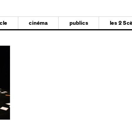
al
cle
cinéma
publics
les 2 Sc
al