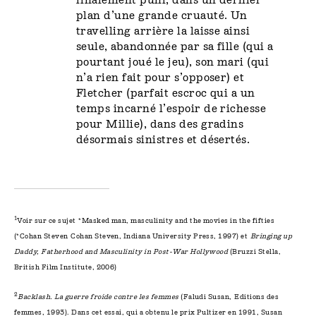
plan d’une grande cruauté. Un
travelling arrière la laisse ainsi
seule, abandonnée par sa fille (qui a
pourtant joué le jeu), son mari (qui
n’a rien fait pour s’opposer) et
Fletcher (parfait escroc qui a un
temps incarné l’espoir de richesse
pour Millie), dans des gradins
désormais sinistres et désertés.
1
Voir sur ce sujet *Masked man, masculinity and the movies in the fifties
(*Cohan Steven Cohan Steven, Indiana University Press, 1997) et
Bringing up
Daddy, Fatherhood and Masculinity in Post-War Hollywood
(Bruzzi Stella,
British Film Institute, 2006)
2
Backlash. La guerre froide contre les femmes
(Faludi Susan, Editions des
femmes, 1993). Dans cet essai, qui a obtenu le prix Pultizer en 1991, Susan