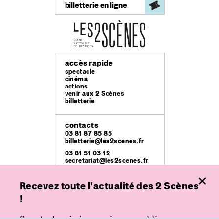
billetterie en ligne
accès rapide
spectacle
cinéma
actions
venir aux 2 Scènes
billetterie
contacts
03 81 87 85 85
billetterie@les2scenes.fr
03 81 51 03 12
secretariat@les2scenes.fr
lieux
Recevez toute l'actualité des 2 Scènes
Théâtre Ledoux
!
49 rue Mégevand
Espace
Spectacle, cinéma ou jeune public,