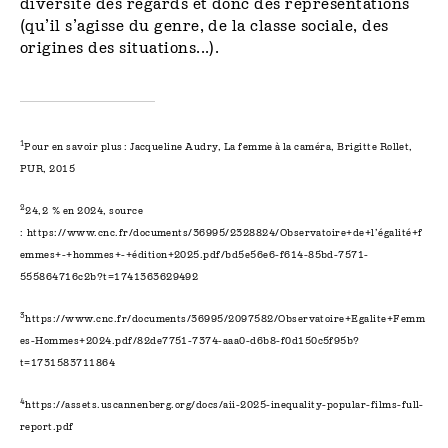
diversité des regards et donc des représentations
(qu’il s’agisse du genre, de la classe sociale, des
origines des situations...).
1
Pour en savoir plus : Jacqueline Audry, La femme à la caméra, Brigitte Rollet,
PUR, 2015
2
24,2 % en 2024, source
:
https://www.cnc.fr/documents/36995/2328824/Observatoire+de+l’égalité+f
emmes+-+hommes+-+édition+2025.pdf/bd5e56e6-f614-85bd-7571-
555864716c2b?t=1741363629492
3
https://www.cnc.fr/documents/36995/2097582/Observatoire+Egalite+Femm
es-Hommes+2024.pdf/82de7751-7374-aaa0-d6b8-f0d150c5f95b?
t=1731583711864
4
https://assets.uscannenberg.org/docs/aii-2025-inequality-popular-films-full-
report.pdf