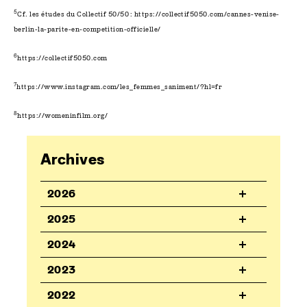
5
Cf. les études du Collectif 50/50 :
https://collectif5050.com/cannes-venise-
berlin-la-parite-en-competition-officielle/
6
https://collectif5050.com
7
https://www.instagram.com/les_femmes_saniment/?hl=fr
8
https://womeninfilm.org/
Archives
2026
2025
2024
2023
2022