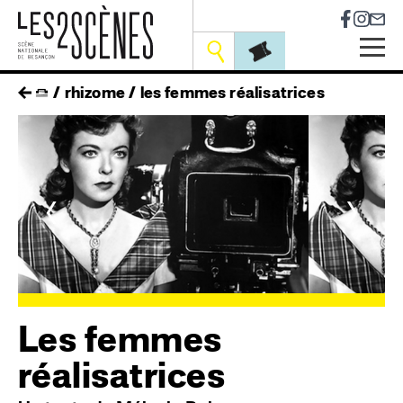
Socia
Outils
Skip
fil
rhizome
les femmes réalisatrices
to
main
d'ariane
navigation
<
>
Les femmes
réalisatrices