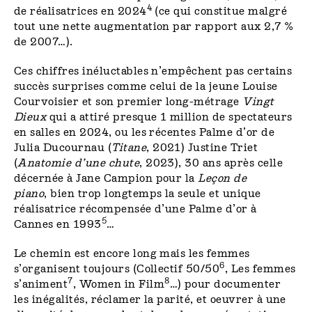
4
de réalisatrices en 2024
(ce qui constitue malgré
tout une nette augmentation par rapport aux 2,7 %
de 2007…).
Ces chiffres inéluctables n’empêchent pas certains
succès surprises comme celui de la jeune Louise
Courvoisier et son premier long-métrage
Vingt
Dieux
qui a attiré presque 1 million de spectateurs
en salles en 2024, ou les récentes Palme d’or de
Julia Ducournau (
Titane
, 2021) Justine Triet
(
Anatomie d’une chute
, 2023), 30 ans après celle
décernée à Jane Campion pour la
Leçon de
piano
, bien trop longtemps la seule et unique
réalisatrice récompensée d’une Palme d’or à
5
Cannes en 1993
…
Le chemin est encore long mais les femmes
6
s’organisent toujours (Collectif 50/50
, Les femmes
7
8
s’animent
, Women in Film
…) pour documenter
les inégalités, réclamer la parité, et oeuvrer à une