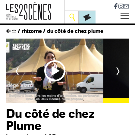
Socia
Outils
Skip
fil
rhizome
du côté de chez plume
to
main
d'ariane
navigation
<
>
Du côté de chez
Plume