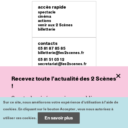
accès rapide
spectacle
cinéma
actions
venir aux 2 Scènes
billetterie
contacts
03 81 87 85 85
billetterie@les2scenes.fr
03 81 51 03 12
secretariat@les2scenes.fr
Recevez toute l'actualité des 2 Scènes
lieux
Théâtre Ledoux
!
49 rue Mégevand
Espace
Spectacle, cinéma ou jeune public,
place de l'Europe
Sur ce site, nous améliorons votre expérience d'utilisation à l'aide de
inscrivez-vous à nos lettres d'informations
Kursaal
cookies. En cliquant sur le bouton Accepter, vous nous autorisez à
place du Théâtre
pour ne plus rien rater.
En savoir plus
utiliser ces cookies.
crédits