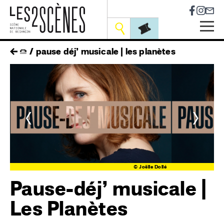
Socia
Outils
Skip
fil
pause déj’ musicale | les planètes
to
main
d'ariane
navigation
<
>
llé
© Joëlle Dollé
Pause-déj’ musicale |
Les Planètes