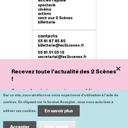
spectacle
cinéma
actions
venir aux 2 Scènes
billetterie
contacts
03 81 87 85 85
billetterie@les2scenes.fr
03 81 51 03 12
secretariat@les2scenes.fr
Recevez toute l'actualité des 2 Scènes
lieux
Théâtre Ledoux
!
49 rue Mégevand
Espace
Spectacle, cinéma ou jeune public,
place de l'Europe
Sur ce site, nous améliorons votre expérience d'utilisation à l'aide de
inscrivez-vous à nos lettres d'informations
Kursaal
cookies. En cliquant sur le bouton Accepter, vous nous autorisez à
place du Théâtre
pour ne plus rien rater.
En savoir plus
utiliser ces cookies.
crédits
mentions légales
Inscription
Accepter
Non, merci.