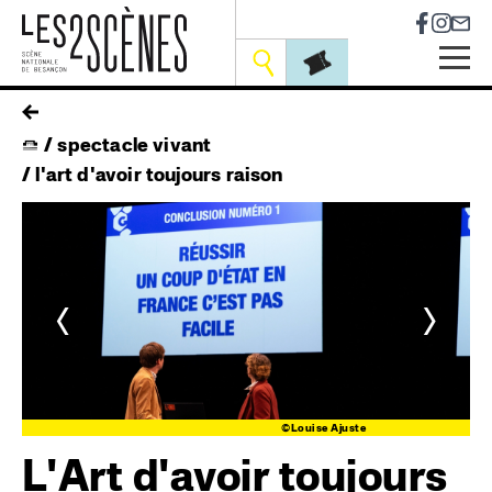
Socia
Outils
Skip
fil
to
spectacle vivant
main
d'ariane
navigation
l'art d'avoir toujours raison
<
>
te
©Louise Ajuste
L'Art d'avoir toujours