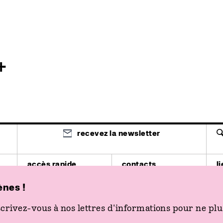
+
recevez la newsletter
accès rapide
contacts
l
spectacle
03 81 87 85 85
T
cinéma
billetterie@les2scenes.fr
4
ènes !
actions
03 81 51 03 12
E
venir aux 2 Scènes
secretariat@les2scenes.fr
pl
billetterie
crivez-vous à nos lettres d'informations pour ne plus
K
p