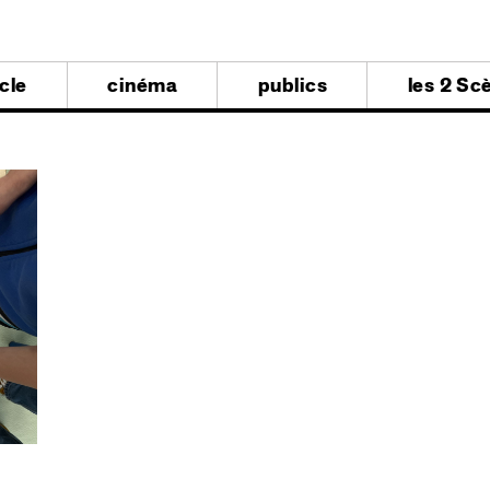
al
cle
cinéma
publics
les 2 Sc
al