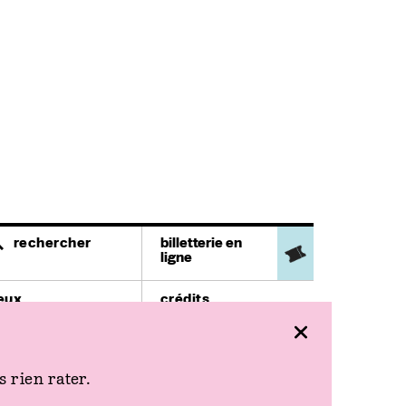
rechercher
billetterie en
ligne
ieux
crédits
héâtre Ledoux
mentions légales
9 rue Mégevand
space
ace de l'Europe
 rien rater.
ursaal
lace du Théâtre