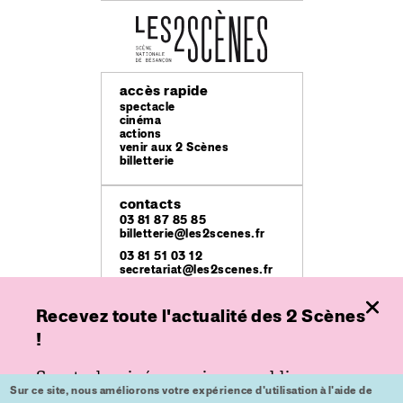
accès rapide
spectacle
cinéma
actions
venir aux 2 Scènes
billetterie
contacts
03 81 87 85 85
billetterie@les2scenes.fr
03 81 51 03 12
secretariat@les2scenes.fr
Recevez toute l'actualité des 2 Scènes
lieux
Théâtre Ledoux
!
49 rue Mégevand
Espace
Spectacle, cinéma ou jeune public,
place de l'Europe
Sur ce site, nous améliorons votre expérience d'utilisation à l'aide de
inscrivez-vous à nos lettres d'informations
Kursaal