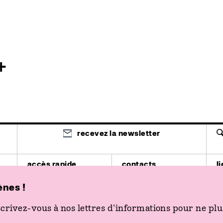
+
recevez la newsletter
accès rapide
contacts
l
spectacle
03 81 87 85 85
T
cinéma
billetterie@les2scenes.fr
4
ènes !
actions
03 81 51 03 12
E
venir aux 2 Scènes
secretariat@les2scenes.fr
pl
billetterie
crivez-vous à nos lettres d'informations pour ne plus
K
p