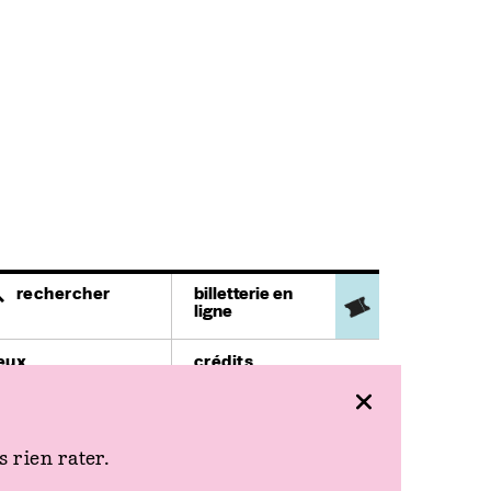
rechercher
billetterie en
ligne
ieux
crédits
héâtre Ledoux
mentions légales
9 rue Mégevand
space
ace de l'Europe
 rien rater.
ursaal
lace du Théâtre