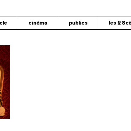
al
cle
cinéma
publics
les 2 Sc
al