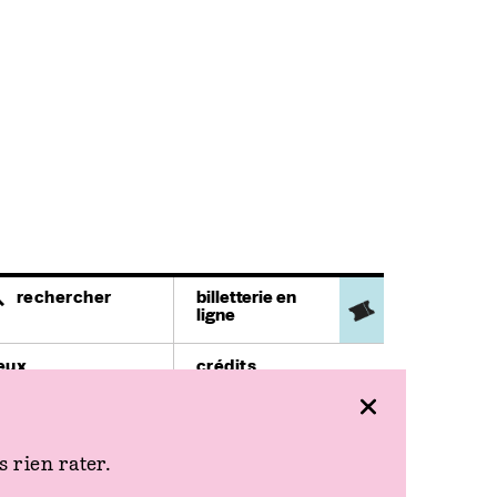
rechercher
billetterie en
ligne
ieux
crédits
héâtre Ledoux
mentions légales
9 rue Mégevand
space
ace de l'Europe
 rien rater.
ursaal
lace du Théâtre