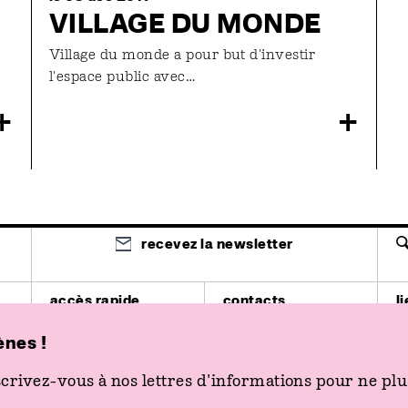
VILLAGE DU MONDE
Village du monde a pour but d'investir
l'espace public avec…
+
+
recevez la newsletter
accès rapide
contacts
l
spectacle
03 81 87 85 85
T
cinéma
billetterie@les2scenes.fr
4
ènes !
actions
03 81 51 03 12
E
venir aux 2 Scènes
secretariat@les2scenes.fr
pl
billetterie
crivez-vous à nos lettres d'informations pour ne plus
K
p