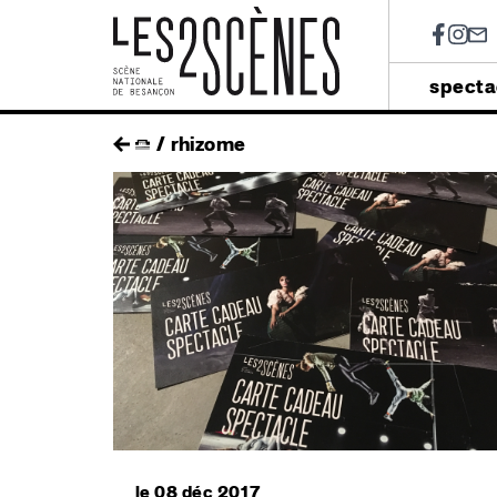
Soci
Menu
specta
princip
Skip
fil
rhizome
to
main
d'ariane
navigation
le 08 déc 2017