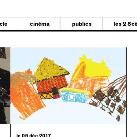
al
cle
cinéma
publics
les 2 Sc
al
le 05 déc 2017