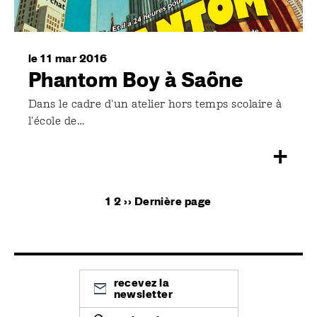
le 11 mar 2016
Phantom Boy à Saône
Dans le cadre d'un atelier hors temps scolaire à
l'école de…
+
Pagination
Page
1
Page
2
Page
››
Dernière
Dernière page
courante
suivante
page
recevez la
newsletter