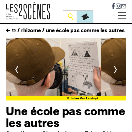
Socia
Outils
Skip
fil
rhizome
une école pas comme les autres
to
main
d'ariane
navigation
<
>
yt
© Julien Van Landuyt
Une école pas comme
les autres