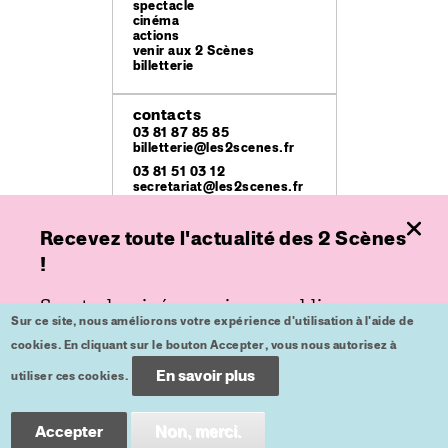
spectacle
cinéma
actions
venir aux 2 Scènes
billetterie
contacts
03 81 87 85 85
billetterie@les2scenes.fr
03 81 51 03 12
secretariat@les2scenes.fr
Recevez toute l'actualité des 2 Scènes
lieux
Théâtre Ledoux
!
49 rue Mégevand
Espace
Spectacle, cinéma ou jeune public,
place de l'Europe
Sur ce site, nous améliorons votre expérience d'utilisation à l'aide de
inscrivez-vous à nos lettres d'informations
Kursaal
cookies. En cliquant sur le bouton Accepter, vous nous autorisez à
place du Théâtre
pour ne plus rien rater.
En savoir plus
utiliser ces cookies.
crédits
mentions légales
Inscription
Accepter
Non, merci.