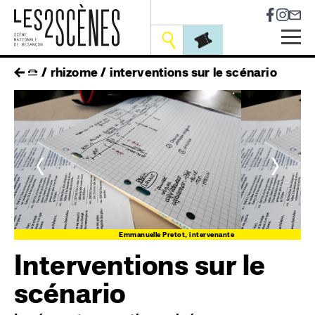
Socia
Outils
Skip
fil
rhizome
interventions sur le scénario
to
main
d'ariane
navigation
<
>
te
Emmanuelle Pretot, intervenante
Interventions sur le
scénario